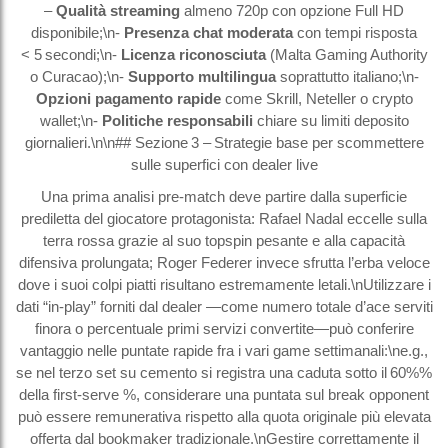
–
Qualità streaming
almeno 720p con opzione Full HD
disponibile;\n-
Presenza chat moderata
con tempi risposta
< 5 secondi;\n-
Licenza riconosciuta
(Malta Gaming Authority
o Curacao);\n-
Supporto multilingua
soprattutto italiano;\n-
Opzioni pagamento rapide
come Skrill, Neteller o crypto
wallet;\n-
Politiche responsabili
chiare su limiti deposito
giornalieri.\n\n## Sezione 3 – Strategie base per scommettere
sulle superfici con dealer live
Una prima analisi pre‑match deve partire dalla superficie
prediletta del giocatore protagonista: Rafael Nadal eccelle sulla
terra rossa grazie al suo topspin pesante e alla capacità
difensiva prolungata; Roger Federer invece sfrutta l’erba veloce
dove i suoi colpi piatti risultano estremamente letali.\nUtilizzare i
dati “in‑play” forniti dal dealer —come numero totale d’ace serviti
finora o percentuale primi servizi convertite—può conferire
vantaggio nelle puntate rapide fra i vari game settimanali:\ne.g.,
se nel terzo set su cemento si registra una caduta sotto il 60%%
della first‑serve %, considerare una puntata sul break opponent
può essere remunerativa rispetto alla quota originale più elevata
offerta dal bookmaker tradizionale.\nGestire correttamente il