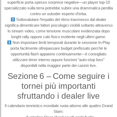
superficie porta spesso sorprese negative—un player top‑10
specializzato sulla terra potrebbe subire una drammatica perdita
contro un outsider esperto d’erba.
Sottovalutare l’impatto del ritmo trasmesso dal dealer
significa dimenticare fattori psicologici visibili soltanto attraverso
lo stream video, come tensione muscolare evidenziata dopo
lunghi rally oppure calo fisico evidente negli ultimi game.
Non impostare limiti temporali durante le sessione In‑Play
porta facilmente oltrepassare budget prefissato perché le
opportunità flash appaiono continuamente—è consigliato
utilizzare timer interno oppure funzioni “auto‐stop loss”
disponibili nella maggior parte dei casinò live.
Sezione 6 – Come seguire i
tornei più importanti
sfruttando i dealer live
Il calendario tennistico mondiale ruota attorno alle quattro Grand
Slam: