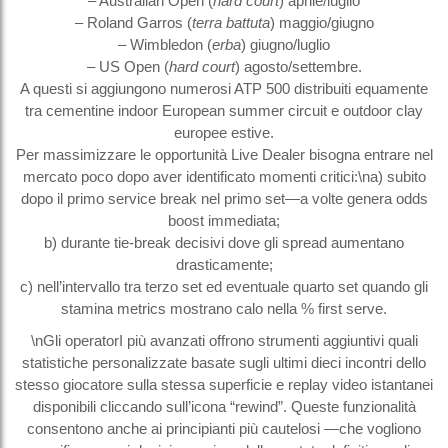
– Australian Open (
hard court
) aprile/luglio
– Roland Garros (
terra battuta
) maggio/giugno
– Wimbledon (
erba
) giugno/luglio
– US Open (
hard court
) agosto/settembre.
A questi si aggiungono numerosi ATP 500 distribuiti equamente
tra cementine indoor European summer circuit e outdoor clay
europee estive.
Per massimizzare le opportunità Live Dealer bisogna entrare nel
mercato poco dopo aver identificato momenti critici:\na) subito
dopo il primo service break nel primo set—a volte genera odds
boost immediata;
b) durante tie‑break decisivi dove gli spread aumentano
drasticamente;
c) nell’intervallo tra terzo set ed eventuale quarto set quando gli
stamina metrics mostrano calo nella % first serve.
\nGli operator​I più avanzati offrono strumenti aggiuntivi quali
statistiche personalizzate basate sugli ultimi dieci incontri dello
stesso giocatore sulla stessa superficie e replay video istantanei
disponibili cliccando sull’icona “rewind”. Queste funzionalità
consentono anche ai principianti più cautelosi —che vogliono