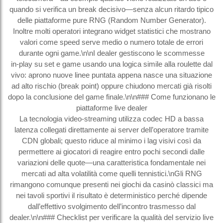
quando si verifica un break decisivo—senza alcun ritardo tipico
delle piattaforme pure RNG (Random Number Generator).
Inoltre molti operatori integrano widget statistici che mostrano
valori come speed serve medio o numero totale de errori
durante ogni game.\n\nI dealer gestiscono le scommesse
in‑play su set e game usando una logica simile alla roulette dal
vivo: aprono nuove linee puntata appena nasce una situazione
ad alto rischio (break point) oppure chiudono mercati già risolti
dopo la conclusione del game finale.\n\n### Come funzionano le
piattaforme live dealer
La tecnologia video‑streaming utilizza codec HD a bassa
latenza collegati direttamente ai server dell’operator­e tramite
CDN globali; questo riduce al minimo i lag visivi così da
permettere ai giocatori di reagire entro pochi secondi dalle
variazioni delle quote—una caratteristica fondamentale nei
mercati ad alta volatilità come quelli tennistici.\nGli RNG
rimangono comunque presenti nei giochi da casinò classici ma
nei tavoli sportivi il risultato è deterministico perché dipende
dall’effettivo svolgimento dell’incontro trasmesso dal
dealer.\n\n### Checklist per verificare la qualità del servizio live