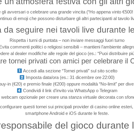
 un’atmosfera festiva con gli altri gi
e gli avversari o celebrare una grande vincita (“Ho appena vinto €500
ntinuo di emoji che possono disturbare gli altri partecipanti al tavolo li
 da seguire nei tavoli live durante le
Rispetta i turni di puntata – non inviare messaggi fuori turno
Evita commenti politici o religiosi sensibili – mantieni l’ambiente allegr
ere al dealer modifiche alle regole del gioco (es.: “Puoi distribuire pi
e tornei privati con amici per celebrare i
Accedi alla sezione “Tornei privati” sul sito scelto
Imposta data/ora (es.: 31 dicembre ore 22:00)
buy‑in (€20) e premio finale (€200) oppure modalità “No‑limit” per div
Condividi il link d’invito via WhatsApp o Telegram
 webcam opzionale per creare una stanza virtuale decorata con sfondi
igurare questi tornei sui principali provider di casino online esteri
smartphone Android e iOS durante le feste.
responsabile del gioco durante 