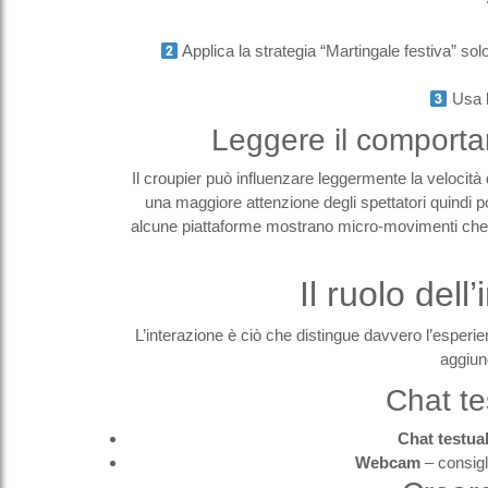
Applica la strategia “Martingale festiva” s
Usa l
Leggere il comportam
Il croupier può influenzare leggermente la velocità
una maggiore attenzione degli spettatori quindi po
alcune piattaforme mostrano micro‑movimenti che 
Il ruolo del
L’interazione è ciò che distingue davvero l’esperi
aggiung
Chat te
Chat testua
Webcam
– consigli