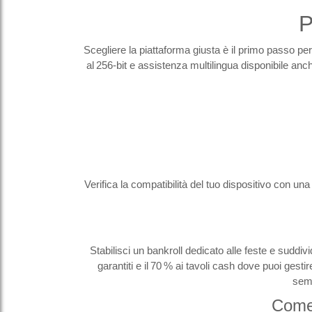
P
Scegliere la piattaforma giusta è il primo passo pe
al 256‑bit e assistenza multilingua disponibile anc
Verifica la compatibilità del tuo dispositivo con u
Stabilisci un bankroll dedicato alle feste e suddiv
garantiti e il 70 % ai tavoli cash dove puoi gest
semp
Come 