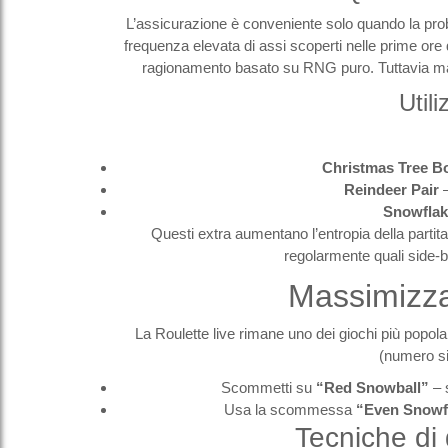
L’assicurazione è conveniente solo quando la proba
frequenza elevata di assi scoperti nelle prime ore 
ragionamento basato su RNG puro. Tuttavia man
Utili
Christmas Tree B
Reindeer Pair
–
Snowflak
Questi extra aumentano l’entropia della partit
regolarmente quali side‑be
Massimizzar
La Roulette live rimane uno dei giochi più popola
(numero si
Scommetti su
“Red Snowball”
– s
Usa la scommessa
“Even Snowf
Tecniche di 