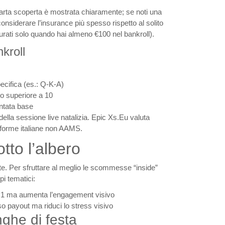
 carta scoperta è mostrata chiaramente; se noti una
onsiderare l’insurance più spesso rispetto al solito
ati solo quando hai almeno €100 nel bankroll).
nkroll
ecifica (es.: Q‑K‑A)
o superiore a 10
untata base
ella sessione live natalizia. Epic Xs.Eu valuta
ttaforme italiane non AAMS.
tto l’albero
ate. Per sfruttare al meglio le scommesse “inside”
i tematici:
ga 1:1 ma aumenta l’engagement visivo
sso payout ma riduci lo stress visivo
nghe di festa