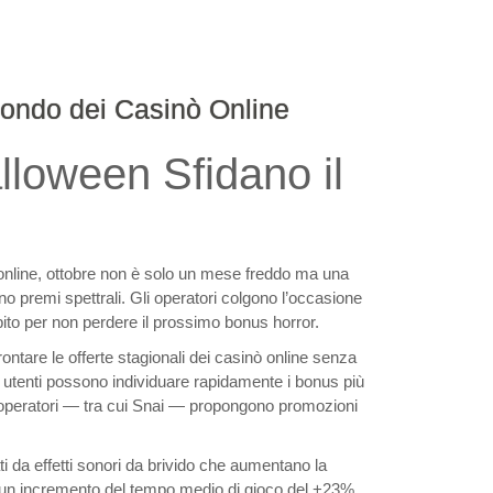
Mondo dei Casinò Online
lloween Sfidano il
nò online, ottobre non è solo un mese freddo ma una
 premi spettrali. Gli operatori colgono l’occasione
subito per non perdere il prossimo bonus horror.
ontare le offerte stagionali dei casinò online senza
li utenti possono individuare rapidamente i bonus più
i operatori — tra cui Snai — propongono promozioni
 da effetti sonori da brivido che aumentano la
ano un incremento del tempo medio di gioco del +23%