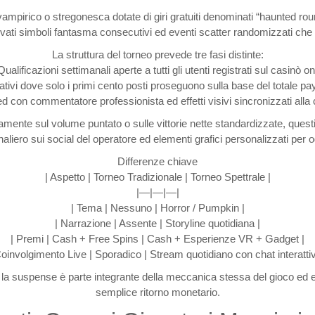
mpirico o stregonesca dotate di giri gratuiti denominati “haunted rou
ttivati simboli fantasma consecutivi ed eventi scatter randomizzati ch
La struttura del torneo prevede tre fasi distinte:
Qualificazioni settimanali aperte a tutti gli utenti registrati sul casinò on
ativi dove solo i primi cento posti proseguono sulla base del totale p
ed con commentatore professionista ed effetti visivi sincronizzati alla
ivamente sul volume puntato o sulle vittorie nette standardizzate, que
rnaliero sui social del operatore ed elementi grafici personalizzati per o
Differenze chiave
| Aspetto | Torneo Tradizionale | Torneo Spettrale |
|—|—|—|
| Tema | Nessuno | Horror / Pumpkin |
| Narrazione | Assente | Storyline quotidiana |
| Premi | Cash + Free Spins | Cash + Esperienze VR + Gadget |
Coinvolgimento Live | Sporadico | Stream quotidiano con chat interattiv
suspense è parte integrante della meccanica stessa del gioco ed eleva
semplice ritorno monetario.