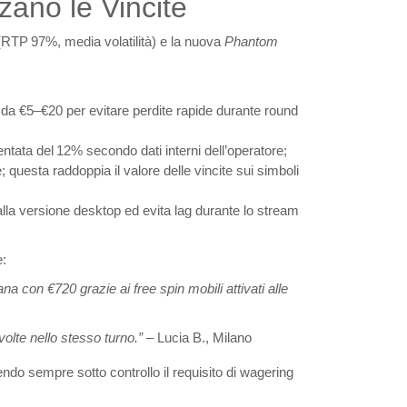
zano le Vincite
RTP 97%, media volatilità) e la nuova
Phantom
hi da €5–€20 per evitare perdite rapide durante round
entata del 12% secondo dati interni dell’operatore;
 questa raddoppia il valore delle vincite sui simboli
 alla versione desktop ed evita lag durante lo stream
e:
a con €720 grazie ai free spin mobili attivati alle
olte nello stesso turno.”
– Lucia B., Milano
endo sempre sotto controllo il requisito di wagering