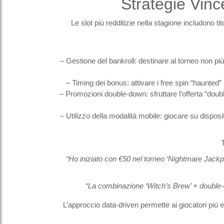
Strategie Vinc
Le slot più redditizie nella stagione includono ti
– Gestione del bankroll: destinare al torneo non più
– Timing dei bonus: attivare i free spin “haunted”
– Promozioni double‑down: sfruttare l’offerta “doubl
– Utilizzo della modalità mobile: giocare su disposi
T
“Ho iniziato con €50 nel torneo ‘Nightmare Jackpot
“La combinazione ‘Witch’s Brew’ + double‐d
L’approccio data‑driven permette ai giocatori più e