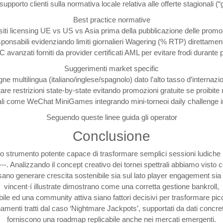
upporto clienti sulla normativa locale relativa alle offerte stagionali 
Best practice normative
uisiti licensing UE vs US vs Asia prima della pubblicazione delle pro
sponsabili evidenziando limiti giornalieri Wagering (% RTP) direttame
C avanzati forniti da provider certificati AML per evitare frodi durante p
Suggerimenti market specific
e multi­lingua (italiano/inglese/spagnolo) dato l’alto tasso d’internazio
are restrizioni state-by-state evitando promozioni gratuite se proibite ne
ocali come WeChat MiniGames integrando mini-torneoi daily challenge in
Seguendo queste linee guida gli operator​​​​​​​​​​​​​​​​​​​​​​​​​​​​​​​
Conclusione
ici sessioni ludiche in narrazioni avvincent­‌‌‌‍‌‍‍‍‌‌‌‌‌‌‌‍ ‌‌‌‌‍‌‌ ‌ ‌ ‌ ​‌ ​​​​​‌‌​​ ​​​​​ ‌​​⁡⁠⁠⁠‎⁢⁢⁠‎‎ ‎⁠‏‎⁭ ⁠‫⁦⁠‏‎‫‬‮‮‏‏‏ ‏‏‏‏ ‏‮
-​-​-​-​-​-​-​-. Analizzando il concept creativo dei tornei spettrali abbiamo v
 generare crescita sostenibile sia sul lato player engagement sia sul
vincent·í illustrate dimostrano come una corretta gestione bankroll,
le ed una community attiva siano fattori decisivi per trasformar e piccoli g
namenti tratti dal caso ‘Nightmare Jackpots’, supportati da dati concret
forniscono una roadmap replicabile anche nei mercati emergenti.​