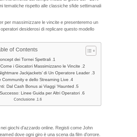
i tematiche rispetto alle classiche sfide settimanali
player per massimizzare le vincite e presenteremo un
 operatori desiderosi di replicare questo modello
ble of Contents
Concept dei Tornei Spettrali
: Come i Giocatori Massimizzano le Vincite
Nightmare Jackjack​ets’ di Un Operatore Leader
le Community e dello Streaming Live
nti: Dal Cash Bonus ai Viaggi ‘Haunted’
Successo: Linee Guida per Altri Operatori
Conclusione
 nei giochi d’azzardo online. Registi come John
treamed dove ogni giro è una scena da film d’orrore.