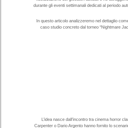
durante gli eventi settimanali dedicati al periodo a
In questo articolo analizzeremo nel dettaglio come 
caso studio concreto dal torneo “Nightmare Jackp
L’idea nasce dall’incontro tra cinema horror c
Carpenter o Dario Argento hanno fornito lo scenario