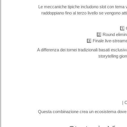
Le meccaniche tipiche includono slot con tema va
raddoppiano fino al terzo livello se vengono a
1️⃣ 
2️⃣ Round elimin
3️⃣ Finale live‑stream
A differenza dei tornei tradizionali basati esclus
storytelling gio
| 
Questa combinazione crea un ecosistema dove la 