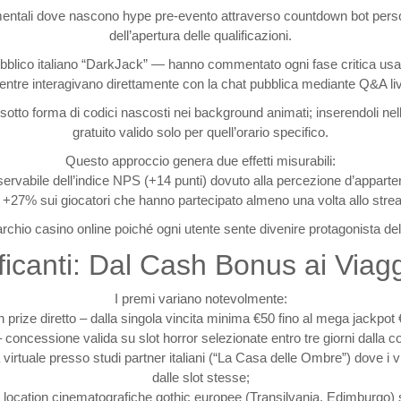
entali dove nascono hype pre‑evento attraverso countdown bot perso
dell’apertura delle qualificazioni.
 pubblico italiano “DarkJack” — hanno commentato ogni fase critica usa
ntre interagivano direttamente con la chat pubblica mediante Q&A li
sotto forma di codici nascosti nei background animati; inserendoli ne
gratuito valido solo per quell’orario specifico.
Questo approccio genera due effetti misurabili:
rvabile dell’indice NPS (+14 punti) dovuto alla percezione d’appar
+27% sui giocatori che hanno partecipato almeno una volta allo streamin
marchio casino online poiché ogni utente sente divenire protagonista de
ficanti: Dal Cash Bonus ai Viag
I premi variano notevolmente:
 prize diretto – dalla singola vincita minima €50 fino al mega jackpot
i – concessione valida su slot horror selezionate entro tre giorni dalla c
rtuale presso studi partner italiani (“La Casa delle Ombre”) dove i vin
dalle slot stesse;
lle location cinematografiche gothic europee (Transilvania, Edimburgo) 