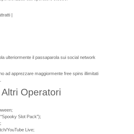
tratti |
la ulteriormente il passaparola sui social network
ono ad apprezzare maggiormente free spins illimitati
.
Altri Operatori
loween;
ay “Spooky Slot Pack”);
;
itch/YouTube Live;