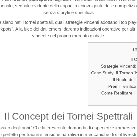
utunnale, segnale evidente della capacità coinvolgente delle competizion
senza storyline specifica.
siano nati i tornei spettrali, quali strategie vincenti adottano i top 
ots”. Alla luce dei dati emersi daremo indicazioni operative per altri
vincente nel proprio mercato globale.
Ta
Il 
Strategie Vincenti
Case Study: Il Torneo ‘
Il Ruolo del
Premi Terrifica
Come Replicare il 
Il Concept dei Tornei Spettrali
lassico degli anni ’70 e la crescente domanda di esperienze immersive
 perfetto per tradurre tensione narrativa in meccaniche di slot live‑s