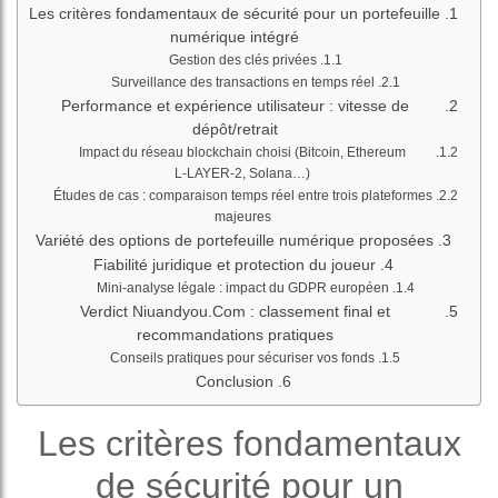
Les critères fondamentaux de sécurité pour un portefeuille
numérique intégré
Gestion des clés privées
Surveillance des transactions en temps réel
Performance et expérience utilisateur : vitesse de
dépôt/retrait
Impact du réseau blockchain choisi (Bitcoin, Ethereum
L‑LAYER‑2, Solana…)
Études de cas : comparaison temps réel entre trois plateformes
majeures
Variété des options de portefeuille numérique proposées
Fiabilité juridique et protection du joueur
Mini‑analyse légale : impact du GDPR européen
Verdict Niuandyou.Com : classement final et
recommandations pratiques
Conseils pratiques pour sécuriser vos fonds
Conclusion
Les critères fondamentaux
de sécurité pour un