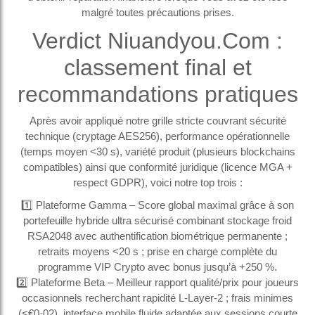
malgré toutes précautions prises.
Verdict Niuandyou.Com :
classement final et
recommandations pratiques
Après avoir appliqué notre grille stricte couvrant sécurité
technique (cryptage AES256), performance opérationnelle
(temps moyen <30 s), variété produit (plusieurs blockchains
compatibles) ainsi que conformité juridique (licence MGA +
respect GDPR), voici notre top trois :
1️⃣ Plateforme Gamma – Score global maximal grâce à son
portefeuille hybride ultra sécurisé combinant stockage froid
RSA2048 avec authentification biométrique permanente ;
retraits moyens <20 s ; prise en charge complète du
programme VIP Crypto avec bonus jusqu’à +250 %.
2️⃣ Plateforme Beta – Meilleur rapport qualité/prix pour joueurs
occasionnels recherchant rapidité L‑Layer‑2 ; frais minimes
(<€0·02), interface mobile fluide adaptée aux sessions courte