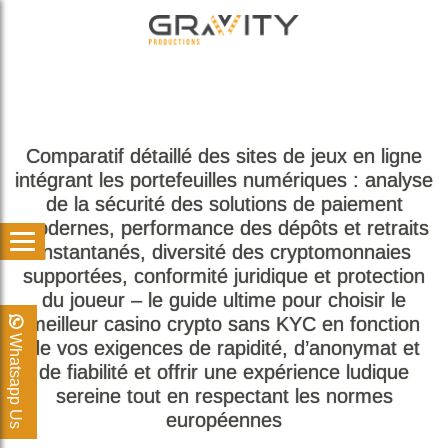
Comparatif détaillé des sites de jeux en ligne
intégrant les portefeuilles numériques : analyse
de la sécurité des solutions de paiement
modernes, performance des dépôts et retraits
instantanés, diversité des cryptomonnaies
supportées, conformité juridique et protection
du joueur – le guide ultime pour choisir le
meilleur casino crypto sans KYC en fonction
Whatsapp Us
de vos exigences de rapidité, d’anonymat et
de fiabilité et offrir une expérience ludique
sereine tout en respectant les normes
européennes