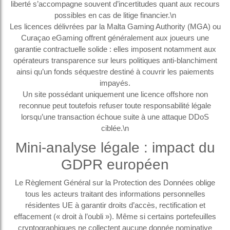
liberté s’accompagne souvent d’incertitudes quant aux recours
possibles en cas de litige financier.\n
Les licences délivrées par la Malta Gaming Authority (MGA) ou
Curaçao eGaming offrent généralement aux joueurs une
garantie contractuelle solide : elles imposent notamment aux
opérateurs transparence sur leurs politiques anti‐blanchiment
ainsi qu’un fonds séquestre destiné à couvrir les paiements
impayés.
Un site possédant uniquement une licence offshore non
reconnue peut toutefois refuser toute responsabilité légale
lorsqu’une transaction échoue suite à une attaque DDoS
ciblée.\n
Mini‑analyse légale : impact du
GDPR européen
Le Règlement Général sur la Protection des Données oblige
tous les acteurs traitant des informations personnelles
résidentes UE à garantir droits d’accès, rectification et
effacement (« droit à l’oubli »). Même si certains portefeuilles
cryptographiques ne collectent aucune donnée nominative