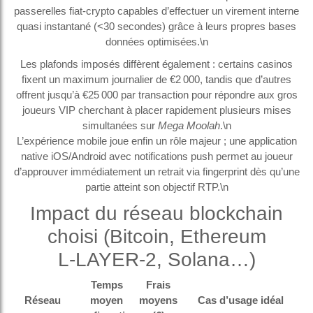
passerelles fiat‑crypto capables d’effectuer un virement interne
quasi instantané (<30 secondes) grâce à leurs propres bases
données optimisées.\n
Les plafonds imposés diffèrent également : certains casinos
fixent un maximum journalier de €2 000, tandis que d’autres
offrent jusqu’à €25 000 par transaction pour répondre aux gros
joueurs VIP cherchant à placer rapidement plusieurs mises
simultanées sur
Mega Moolah
.\n
L’expérience mobile joue enfin un rôle majeur ; une application
native iOS/Android avec notifications push permet au joueur
d’approuver immédiatement un retrait via fingerprint dès qu’une
partie atteint son objectif RTP.\n
Impact du réseau blockchain
choisi (Bitcoin, Ethereum
L‑LAYER‑2, Solana…)
Temps
Frais
Réseau
moyen
moyens
Cas d’usage idéal