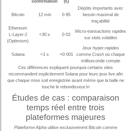
confirmation
(€)
Dépôts importants avec
Bitcoin
12 min
0·85
besoin maximal de
traçabilité
Ethereum
Micro‑transactions rapides
L‑Layer‑2
<30 s
0·02
sur slots volatiles
(Optimism)
Jeux hyper‑rapides
Solana
<1 s
<0·001
comme
Crash
où chaque
milliseconde compte
Ces différences expliquent pourquoi certains sites
recommandent explicitement Solana pour leurs jeux live afin
que chaque mise soit enregistrée avant même que la balle ne
touche le rebondisseur.\n
Études de cas : comparaison
temps réel entre trois
plateformes majeures
Plateforme Alpha
utilise exclusivement Bitcoin comme