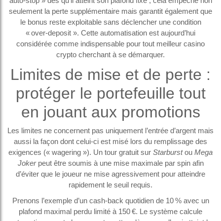
auto‑stop » dès qu’il atteint son plafond fixé ; cela empêche non
seulement la perte supplémentaire mais garantit également que
le bonus reste exploitable sans déclencher une condition
« over‑deposit ». Cette automatisation est aujourd’hui
considérée comme indispensable pour tout meilleur casino
crypto cherchant à se démarquer.
Limites de mise et de perte :
protéger le portefeuille tout
en jouant aux promotions
Les limites ne concernent pas uniquement l’entrée d’argent mais
aussi la façon dont celui‑ci est misé lors du remplissage des
exigences (« wagering »). Un tour gratuit sur
Starburst
ou
Mega
Joker
peut être soumis à une mise maximale par spin afin
d’éviter que le joueur ne mise agressivement pour atteindre
rapidement le seuil requis.
Prenons l’exemple d’un cash‑back quotidien de 10 % avec un
plafond maximal perdu limité à 150 €. Le système calcule