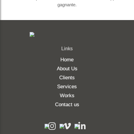
gagnante.​
Links
Home
About Us
Clients
Services
Works
Contact us