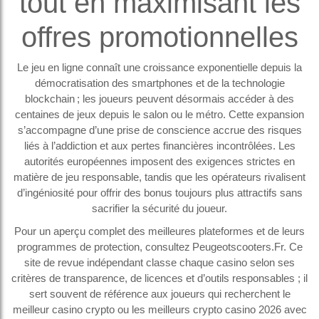
tout en maximisant les
offres promotionnelles
Le jeu en ligne connaît une croissance exponentielle depuis la
démocratisation des smartphones et de la technologie
blockchain ; les joueurs peuvent désormais accéder à des
centaines de jeux depuis le salon ou le métro. Cette expansion
s’accompagne d’une prise de conscience accrue des risques
liés à l’addiction et aux pertes financières incontrôlées. Les
autorités européennes imposent des exigences strictes en
matière de jeu responsable, tandis que les opérateurs rivalisent
d’ingéniosité pour offrir des bonus toujours plus attractifs sans
sacrifier la sécurité du joueur.
Pour un aperçu complet des meilleures plateformes et de leurs
programmes de protection, consultez Peugeotscooters.Fr. Ce
site de revue indépendant classe chaque casino selon ses
critères de transparence, de licences et d’outils responsables ; il
sert souvent de référence aux joueurs qui recherchent le
meilleur casino crypto ou les meilleurs crypto casino 2026 avec