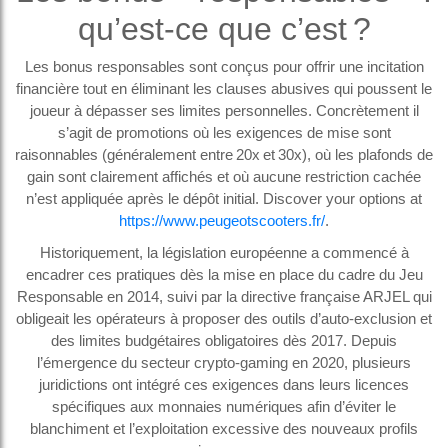
qu’est‑ce que c’est ?
Les bonus responsables sont conçus pour offrir une incitation
financière tout en éliminant les clauses abusives qui poussent le
joueur à dépasser ses limites personnelles. Concrètement il
s’agit de promotions où les exigences de mise sont
raisonnables (généralement entre 20x et 30x), où les plafonds de
gain sont clairement affichés et où aucune restriction cachée
n’est appliquée après le dépôt initial. Discover your options at
https://www.peugeotscooters.fr/
.
Historiquement, la législation européenne a commencé à
encadrer ces pratiques dès la mise en place du cadre du Jeu
Responsable en 2014, suivi par la directive française ARJEL qui
obligeait les opérateurs à proposer des outils d’auto‑exclusion et
des limites budgétaires obligatoires dès 2017. Depuis
l’émergence du secteur crypto‑gaming en 2020, plusieurs
juridictions ont intégré ces exigences dans leurs licences
spécifiques aux monnaies numériques afin d’éviter le
blanchiment et l’exploitation excessive des nouveaux profils