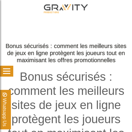
Bonus sécurisés : comment les meilleurs sites
de jeux en ligne protègent les joueurs tout en
maximisant les offres promotionnelles
Bonus sécurisés :
comment les meilleurs
Whatsapp Us
sites de jeux en ligne
protègent les joueurs