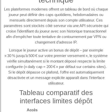
Les plateformes modernes offrent un tableau de bord où chaque
joueur peut définir des caps quotidiens, hebdomadaires ou
mensuels directement depuis son compte utilisateur. Ces
paramètres sont stockés côté serveur via une API sécurisée qui
croise l’identifiant du joueur avec son historique transactionnel
afin d’empêcher toute tentative de contournement par VPN ou
changement d’adresse IP.
Lorsque le joueur active un bonus de dépôt – par exemple
« 30 % jusqu’à 500 € sur votre premier versement », le système
vérifie simultanément si le montant déposé respecte la limite
configurée (« daily cap = 200 € » par défaut sur certains sites).
Si le dépôt dépasse ce plafond, l’offre est automatiquement
désactivée et un message explicite apparaît dans l’interface
utilisateur.
Tableau comparatif des
interfaces limites dépôt
Accès