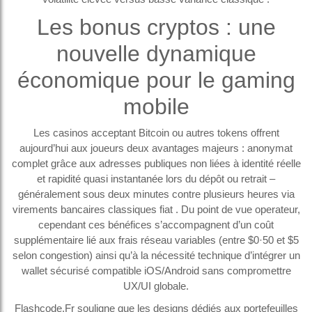
Les bonus cryptos : une
nouvelle dynamique
économique pour le gaming
mobile
Les casinos acceptant Bitcoin ou autres tokens offrent
aujourd’hui aux joueurs deux avantages majeurs : anonymat
complet grâce aux adresses publiques non liées à identité réelle
et rapidité quasi instantanée lors du dépôt ou retrait –
généralement sous deux minutes contre plusieurs heures via
virements bancaires classiques fiat . Du point de vue operateur,
cependant ces bénéfices s’accompagnent d’un coût
supplémentaire lié aux frais réseau variables (entre $0·50 et $5
selon congestion) ainsi qu’à la nécessité technique d’intégrer un
wallet sécurisé compatible iOS/Android sans compromettre
UX/UI globale.
Flashcode.Fr souligne que les designs dédiés aux portefeuilles