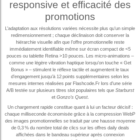
responsive et efficacité des
promotions
L’adaptation aux résolutions variées nécessite plus qu’un simple
redimensionnement ; chaque déclinaison doit conserver la
hiérarchie visuelle afin que l’offre promotionnelle reste
immédiatement identifiable même sur écran compact de <5
pouces ou tablette Retina >10 pouces. Les micro‑animations –
comme une légère vibration haptique lorsqu’on touche « Get
Bonus » – stimulent le réflexe tactile et augmentent le taux
d’engagement jusqu’à 12 points supplémentaires selon les
mesures internes réalisées par Flashcode.Fr lors d’une série
A/B testée sur plusieurs titres slot populaires tels que
Starburst
et
Gonzo’s Quest
.
Un chargement rapide constitue quant à lui un facteur décisif :
chaque milliseconde économisée grâce à la compression WebP
des images promotionnelles se traduit par une hausse moyenne
de 0,3 % du nombre total de clics sur les offres daily deals
affichées dans le bandeau supérieur après connexion