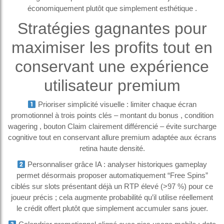
économiquement plutôt que simplement esthétique .
Stratégies gagnantes pour
maximiser les profits tout en
conservant une expérience
utilisateur premium
Prioriser simplicité visuelle : limiter chaque écran
promotionnel à trois points clés – montant du bonus , condition
wagering , bouton Claim clairement différencié – évite surcharge
cognitive tout en conservant allure premium adaptée aux écrans
retina haute densité.
Personnaliser grâce IA : analyser historiques gameplay
permet désormais proposer automatiquement “Free Spins”
ciblés sur slots présentant déjà un RTP élevé (>97 %) pour ce
joueur précis ; cela augmente probabilité qu’il utilise réellement
le crédit offert plutôt que simplement accumuler sans jouer.