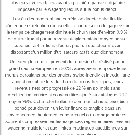
plusieurs cycles de jeu avant la première pause obligatoire
imposée par le wagering requis sur le bonus dépôt.
Les études montrent une corrélation directe entre fluidité
d’interface et rétention mensuelle : chaque seconde gagnée sur
le temps de chargement diminue le churn rate d’environ 0,9 %,
ce qui se traduit par un revenu supplémentaire moyen annuel
supérieur à 4 millions d’euros pour un opérateur moyen
disposant d’un million d’utilisateurs actifs quotidiennement.
Un exemple concret provient du re‑design UI réalisé par un
grand casino européen en 2023 : après avoir remplacé leurs
menus déroulants par des onglets swipe‑friendly et introduit une
animation subtile lors du claim du bonus free spins, leurs
revenus nets ont progressé de 22 % en six mois sans
modification tarifaire ni nouveau titre ajouté au catalogue RTP
moyen 96%. Cette refonte illustre comment chaque pixel bien
pensé peut devenir un levier financier tangible dans un
environnement hautement concurrentiel où la marge brute est
souvent compressée par les exigences réglementaires liées au
wagering multiplier et aux limites maximales quotidiennes sur
les gains issus des promotions.