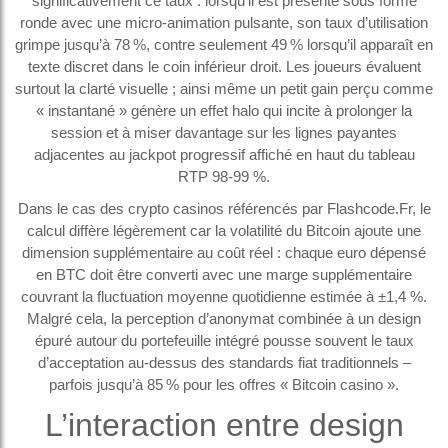
significativement ce taux : lorsqu’il est présenté sous forme
ronde avec une micro‑animation pulsante, son taux d’utilisation
grimpe jusqu’à 78 %, contre seulement 49 % lorsqu’il apparaît en
texte discret dans le coin inférieur droit. Les joueurs évaluent
surtout la clarté visuelle ; ainsi même un petit gain perçu comme
« instantané » génère un effet halo qui incite à prolonger la
session et à miser davantage sur les lignes payantes
adjacentes au jackpot progressif affiché en haut du tableau
RTP 98‑99 %.
Dans le cas des crypto casinos référencés par Flashcode.Fr, le
calcul diffère légèrement car la volatilité du Bitcoin ajoute une
dimension supplémentaire au coût réel : chaque euro dépensé
en BTC doit être converti avec une marge supplémentaire
couvrant la fluctuation moyenne quotidienne estimée à ±1,4 %.
Malgré cela, la perception d’anonymat combinée à un design
épuré autour du portefeuille intégré pousse souvent le taux
d’acceptation au-dessus des standards fiat traditionnels –
parfois jusqu’à 85 % pour les offres « Bitcoin casino ».
L’interaction entre design