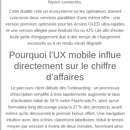
foyers connectés.
Cette dualité crée un écosystème où les opérateurs doivent
concevoir deux versions parallèles d’une même offre : une
version premium optimisée pour les écrans OLED ultra‑rapides
et une version allégée pour Android Go ou iOS Lite afin d’éviter
toute perte d’engagement due à des temps de chargement
excessifs ou à un rendu visuel dégradé.
Pourquoi l’UX mobile influe
directement sur le chiffre
d’affaires
Le parcours client débute dès l’onboarding : un processus
d’inscription simplifié à trois tapotements augmente le taux
d’activation initial de 18 % selon Flashcode.Fr, alors qu’un
formulaire long décourage jusqu’à 27 % des prospects avant
même qu’ils découvrent le premier bonus offert. Une navigation
intuitive avec des icônes clairement labellisées réduit le temps
moyen par session à moins de deux minutes, favorisant ainsi